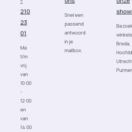
-
ons
onze
210
show
Snel een
23
passend
Bezoek
01
antwoord
winkels
in je
Breda,
Ma
mailbox.
Hoofdd
t/m
Utrech
vrij
Purme
van
10:00
-
12:00
en
van
14:00