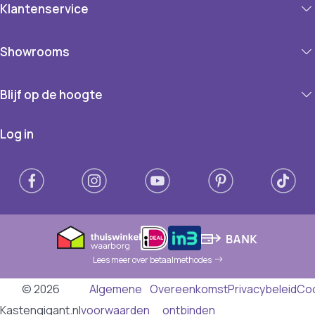
Klantenservice
Showrooms
Blijf op de hoogte
Log in
Lees meer over betaalmethodes
© 2026
Algemene
Overeenkomst
Privacybeleid
Co
Kastengigant.nl
voorwaarden
ontbinden