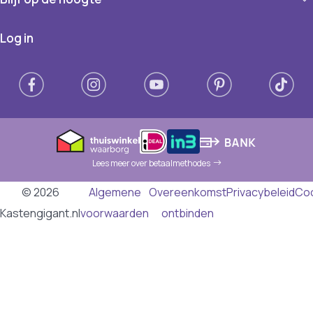
Log in
Lees meer over betaalmethodes
© 2026
Algemene
Overeenkomst
Privacybeleid
Co
Kastengigant.nl
voorwaarden
ontbinden