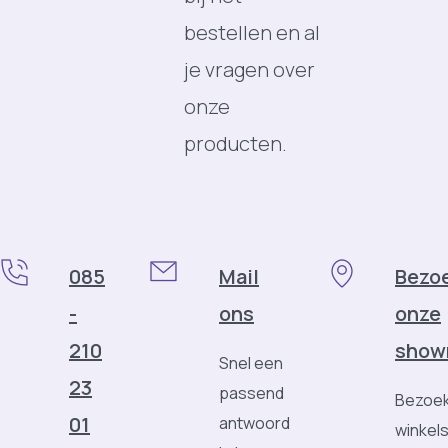
bestellen en al
je vragen over
onze
producten.
085
Mail
Bezo
-
ons
onze
210
show
Snel een
23
passend
Bezoek
01
antwoord
winkels