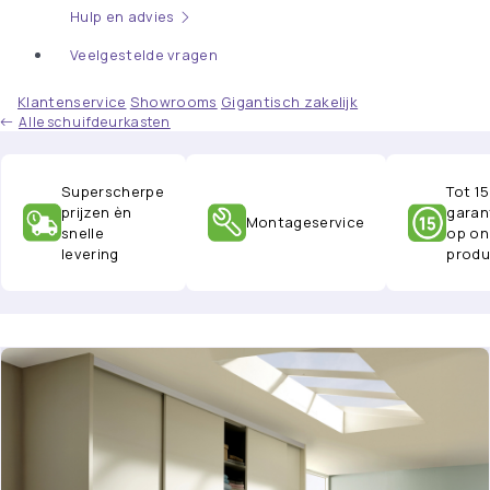
Hulp en advies
Veelgestelde vragen
Klantenservice
Showrooms
Gigantisch zakelijk
Alle schuifdeurkasten
Superscherpe
Tot 15
prijzen èn
garan
Montageservice
snelle
op on
levering
produ