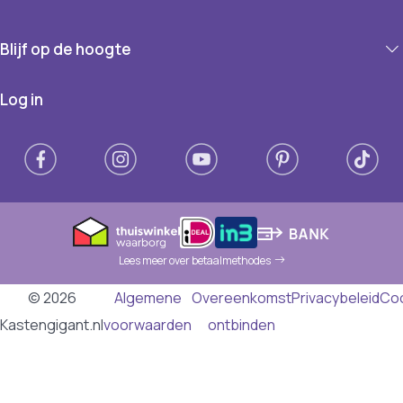
Blijf op de hoogte
Log in
Lees meer over betaalmethodes
© 2026
Algemene
Overeenkomst
Privacybeleid
Co
Kastengigant.nl
voorwaarden
ontbinden