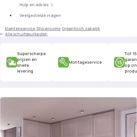
Hulp en advies
Veelgestelde vragen
Klantenservice
Showrooms
Gigantisch zakelijk
Alle schuifdeurkasten
Superscherpe
Tot 15
prijzen èn
garan
Montageservice
snelle
op on
levering
produ