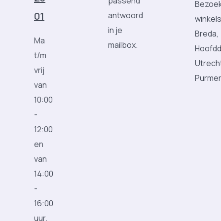
passend
Bezoek
01
antwoord
winkels
in je
Breda,
Ma
mailbox.
Hoofdd
t/m
Utrech
vrij
Purme
van
10:00
-
12:00
en
van
14:00
-
16:00
uur.