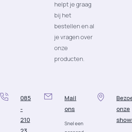
helpt je graag
bij het
bestellen en al
je vragen over
onze
producten.
085
Mail
Bezo
-
ons
onze
210
show
Snel een
23