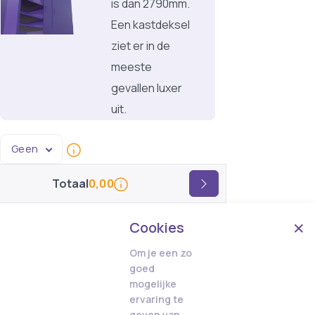
is dan 2790mm.
Een kastdeksel
ziet er in de
meeste
gevallen luxer
uit.
Geen
Totaal
0,00
Cookies
Om je een zo
goed
mogelijke
ervaring te
geven van